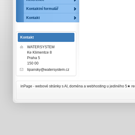
Kontaktní formulář
Kontakt
Kontakt
WATERSYSTEM
Ke Klimentce 8
Praha 5
150 00
lipansky@watersystem.cz
inPage -
webové stránky
s AI,
doména
a
webhosting
u jediného 5★ re