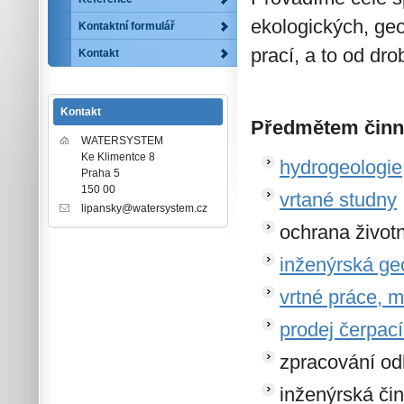
ekologických, ge
Kontaktní formulář
prací, a to od dr
Kontakt
Kontakt
Předmětem činno
WATERSYSTEM
Ke Klimentce 8
hydrogeologie
Praha 5
150 00
vrtané studny
lipansky@watersystem.cz
ochrana životn
inženýrská ge
vrtné práce, m
prodej čerpací
zpracování od
inženýrská čin