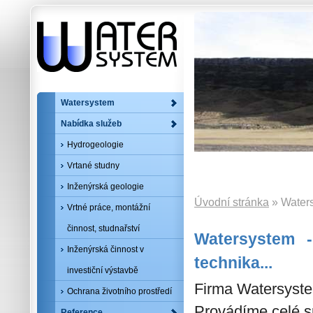
Watersystem
Nabídka služeb
Hydrogeologie
Vrtané studny
Inženýrská geologie
Úvodní stránka
» Water
Vrtné práce, montážní
činnost, studnařství
Watersystem -
Inženýrská činnost v
technika...
investiční výstavbě
Firma Watersyste
Ochrana životního prostředí
Provádíme celé s
Reference