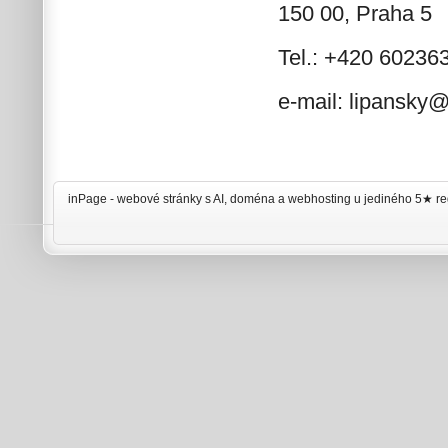
150 00, Praha 5
Tel.: +420 60236
e-mail: lipansky
inPage -
webové stránky
s AI,
doména
a
webhosting
u jediného 5★ re