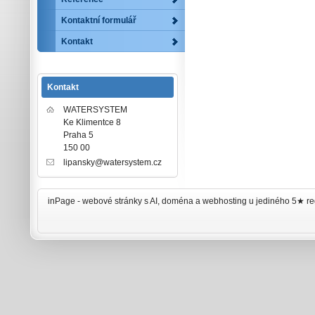
Kontaktní formulář
Kontakt
Kontakt
WATERSYSTEM
Ke Klimentce 8
Praha 5
150 00
lipansky@watersystem.cz
inPage -
webové stránky
s AI,
doména
a
webhosting
u jediného 5★ re