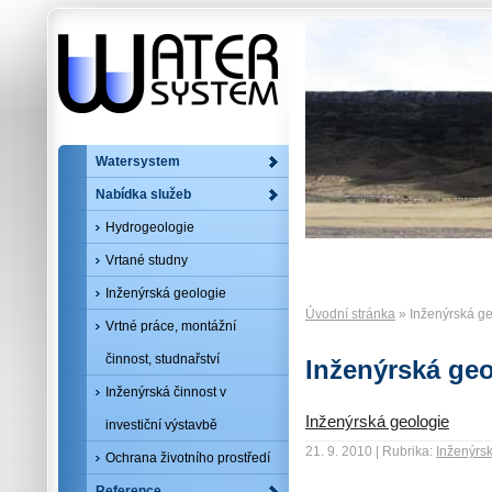
Watersystem
Nabídka služeb
Hydrogeologie
Vrtané studny
Inženýrská geologie
Úvodní stránka
» Inženýrská ge
Vrtné práce, montážní
činnost, studnařství
Inženýrská geo
Inženýrská činnost v
Inženýrská geologie
investiční výstavbě
21. 9. 2010 | Rubrika:
Inženýrs
Ochrana životního prostředí
Reference