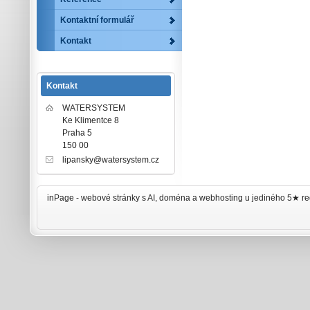
Kontaktní formulář
Kontakt
Kontakt
WATERSYSTEM
Ke Klimentce 8
Praha 5
150 00
lipansky@watersystem.cz
inPage -
webové stránky
s AI,
doména
a
webhosting
u jediného 5★ re