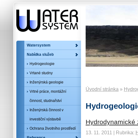
Watersystem
Nabídka služeb
Hydrogeologie
Vrtané studny
Inženýrská geologie
Úvodní stránka
»
Hydro
Vrtné práce, montážní
činnost, studnařství
Hydrogeologi
Inženýrská činnost v
investiční výstavbě
Hydrodynamické 
Ochrana životního prostředí
13. 11. 2011 | Rubrika:
Reference